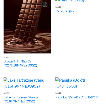
MÀU
Caramel (Nâu)
MÀU
Brown HT (Nâu đen)
(C27H18N4Na2O9S2)
MÀU
MÀU
Lake Tartrazine (Vàng)
Paprika (Đỏ ớt) (C40H56O3)
(C16H9N4Na3O9S2)