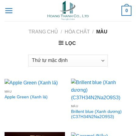
Skip
0
to
content
TRANG CHỦ
/
HÓA CHẤT
/
MÀU
LỌC
MÀU
Apple Green (Xanh lá)
MÀU
Brillent blue (Xanh dương)
(C37H34N2Na2O9S3)