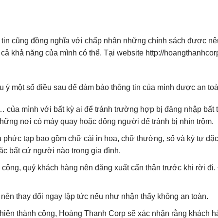
 tin cũng đồng nghĩa với chấp nhận những chính sách được nê
ất cả khả năng của mình có thể. Tại website http://hoangthanh
ý một số điều sau để đảm bảo thông tin của mình được an toàn 
,… của mình với bất kỳ ai để tránh trường hợp bị đăng nhập bấ
những nơi có máy quay hoặc đông người để tránh bị nhìn trộm.
phức tạp bao gồm chữ cái in hoa, chữ thường, số và ký tự đặc
c bất cứ người nào trong gia đình.
 cộng, quý khách hàng nên đăng xuất cẩn thận trước khi rời đi.
 nên thay đổi ngay lập tức nếu như nhận thấy không an toàn.
hiện thành công, Hoàng Thanh Corp sẽ xác nhận rằng khách hà