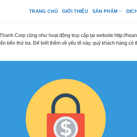
TRANG CHỦ
GIỚI THIỆU
SẢN PHẨM
DỊC
 Thanh Corp cũng như hoạt động truy cập tại website http://ho
iện bên thứ ba. Để biết thêm về yếu tố này, quý khách hàng có 