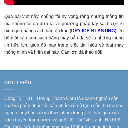
Qua bài viết này, chúng tôi hy vọng rằng những thông tin
mà chúng tôi đã đưa ra về phương pháp tẩy sạch cực kì
hiệu quả bằng cách bắn đá khô (
DRY ICE BLASTING
) lên
bề mặt cần làm sạch bằng máy bắn đá sẽ là những thông
tin hữu ích, giúp đỡ bạn trong việc tìm hiểu về loại máy
thông minh và hiện đại này. Cảm ơn đã theo dõi!
GIỚI THIỆU
Công Ty TNHH Hoàng Thanh Corp là doanh nghiệp sản
xuất và phân phối các sản phẩm có độ lạnh sâu, hỗ trợ cho
ngành thuỷ hải sản và thực phẩm trong việc bảo quản và
vận chuyển trong nước và quốc tế: Túi Giữ Lạnh, Đá Khô,
Đá Khói.. Với hệ thống nhà máy 1000m2, chúng tôi tự tin