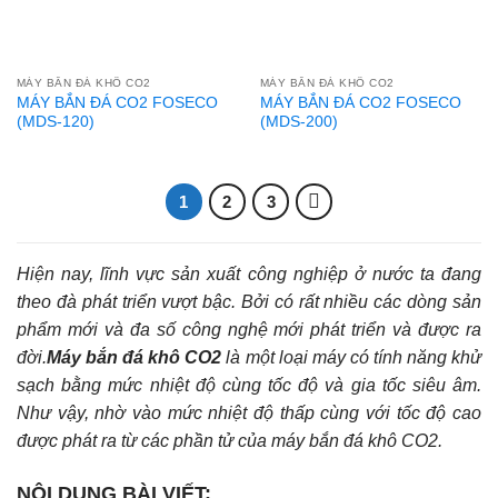
MÁY BẮN ĐÁ KHÔ CO2
MÁY BẮN ĐÁ KHÔ CO2
MÁY BẮN ĐÁ CO2 FOSECO
MÁY BẮN ĐÁ CO2 FOSECO
(MDS-120)
(MDS-200)
1
2
3
Hiện nay, lĩnh vực sản xuất công nghiệp ở nước ta đang
theo đà phát triển vượt bậc. Bởi có rất nhiều các dòng sản
phẩm mới và đa số công nghệ mới phát triển và được ra
đời.
Máy bắn đá khô CO2
là một loại máy có tính năng khử
sạch bằng mức nhiệt độ cùng tốc độ và gia tốc siêu âm.
Như vậy, nhờ vào mức nhiệt độ thấp cùng với tốc độ cao
được phát ra từ các phần tử của máy bắn đá khô CO2.
NỘI DUNG BÀI VIẾT: