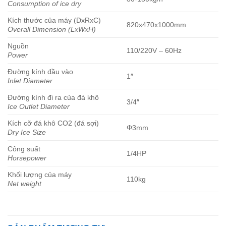
Consumption of ice dry
Kích thước của máy (DxRxC)
820x470x1000mm
Overall Dimension (LxWxH)
Nguồn
110/220V – 60Hz
Power
Đường kính đầu vào
1″
Inlet Diameter
Đường kính đi ra của đá khô
3/4″
Ice Outlet Diameter
Kích cỡ đá khô CO2 (đá sợi)
Φ3mm
Dry Ice Size
Công suất
1/4HP
Horsepower
Khối lượng của máy
110kg
Net weight