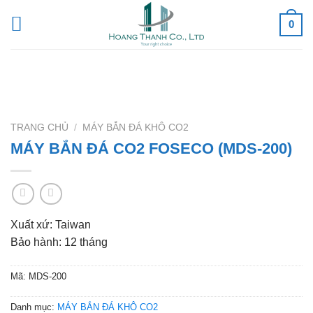
Skip
0
to
content
TRANG CHỦ
/
MÁY BẮN ĐÁ KHÔ CO2
MÁY BẮN ĐÁ CO2 FOSECO (MDS-200)
Xuất xứ: Taiwan
Bảo hành: 12 tháng
Mã:
MDS-200
Danh mục:
MÁY BẮN ĐÁ KHÔ CO2