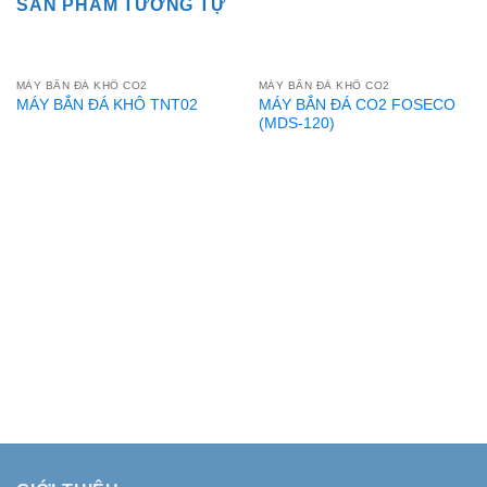
SẢN PHẨM TƯƠNG TỰ
MÁY BẮN ĐÁ KHÔ CO2
MÁY BẮN ĐÁ KHÔ CO2
MÁY BẮN ĐÁ CO2 FOSECO
MÁY BẮN ĐÁ KHÔ TNT02
(MDS-120)