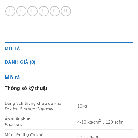
MÔ TẢ
ĐÁNH GIÁ (0)
Mô tả
Thông số kỹ thuật
Dung tích thùng chứa đá khô
10kg
Dry Ice Storage Capacity
Áp suất phun
2
4-10 kg/cm
，120 scfm
Pressure
Mức tiêu thụ đá khô
30-150kg/h