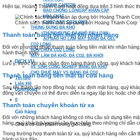
THÙNG CARTON
Hiện tại, Hoàng Thanh Corp hoạt động dựa trên 3 hình thức th
BAO CHỐNG LŨ/NGẬP KHẨN CẤP
HÓA CHẤT
CHIẾT NẠP CO2 LỎNG
Chính sách thanh toán áp dụng bởi Hoàng Thanh Corp
THÙNG ĐỰNG ĐÁ KHÔ
THÙNG ĐỰNG ĐÁ KHÔ ĐÀI LOAN
Thanh toán bằng tiền mặt khi nhận hàng
ÁO BẢO HỘ LÀM MÁT BẰNG ĐÁ GEL
CO2 LỎNG
Đối với phương pháp thanh toán bằng tiền mặt khi nhận hàng
BỒN CHỨA CO2 LỎNG
hành thanh toán.
MÁY LÀM ĐÁ KHÔ, ĐÁ CO2, ĐÁ KHÓI
DỊCH VỤ
Lưu ý, trước khi xác nhận đơn hàng thành công, quý khách hà
VỆ SINH CÔNG NGHIỆP BẰNG ĐÁ KHÔ
CHO THUÊ MÁY VS BẰNG ĐÁ CO2
Thanh toán bằng tiền mặt tại cửa hàng
Tin tức
Liên Hệ
Sau khi thành lập hợp đồng hoặc xác định mặt hàng, quý khác
Download
động vận chuyển có thể được diễn ra ngay lập tức hoặc chờ 
0
Thanh toán chuyển khoản từ xa
Giỏ hàng
Đối với những khách hàng không có nhu cầu sử dụng tiền mặt,
hàng, quý khách hàng chỉ cần thực hiện theo những chỉ dẫn củ
Chưa có sản phẩm trong giỏ hàng.
Trong trường hợp thanh toán từ xa, quý khách hàng nên cẩn t
hành vi lừa đảo.