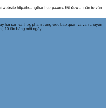
 website http://hoangthanhcorp.com/. Để được nhận tư vấn
ỷ hải sản và thực phẩm trong việc bảo quản và vận chuyển
ờng 10 tấn hàng mỗi ngày.