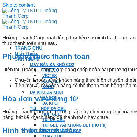
Skip to content
Hoàng Thanh Corp hoạt động dựa trên sự minh bạch – rõ ràng 
thức thanh toán như sau.
TRANG CHỦ
Giới Thiệu
Phương thức thanh toán
SẢN PHẨM
MÁY BẮN ĐÁ KHÔ CO2
Hiện tại, Hoàng Thanh Corp đang chấp nhận hai phương thức 
FOSECO
VICTEX
Chuyển khoản: Quý khách hàng thực hiện chuyển khoản
KARCHER
Tiền mặt: Quý khách hàng có thể thanh toán bằng tiền m
BONO
ĐÁ KHÔ ĐÁ KHÓI
Hóa đơn và chứng từ
ĐÁ SỢI
ĐÁ KHỐI
TÚI – HỘP ĐÁ GEL
Hoàng Thanh Corp hỗ trợ cung cấp đầy đủ những loại hóa đơn
HỘP GEL
hàng, bất kể khách hàng đã thanh toán hay chưa.
TÚI ĐÁ GEL
TÚI GEL VẢI KHÔNG DỆT (HOT!!!)
Hình thức thanh toán
HẠT SIÊU TRỮ NƯỚC SAP
KHAY XỐP