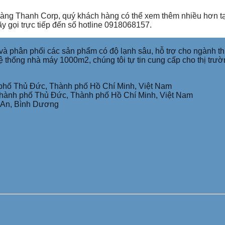
ng Thanh Corp, quý khách hàng có thể xem thêm nhiều hơn tại
y gọi trực tiếp đến số hotline 0918068157.
phân phối các sản phẩm có độ lạnh sâu, hỗ trợ cho ngành thu
ệ thống nhà máy 1000m2, chúng tôi tự tin cung cấp cho thị trư
phố Thủ Đức, Thành phố Hồ Chí Minh, Việt Nam
Thành phố Thủ Đức, Thành phố Hồ Chí Minh, Việt Nam
n An, Bình Dương