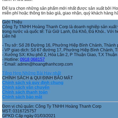
Để lựa chọn những sản phẩm mới nhất được sản xuất bởi Hoà
miễn phí hoặc thông tin báo giá, giao nhận, quý khách hàng hã
Giới Thiệu
Công Ty TNHH Hoàng Thanh Corp là doanh nghiệp sản xuất và 
trong nước và quốc tế: Túi Giữ Lạnh, Đá Khô, Đá Khói.. Với h
Liên hệ
- Trụ sở: Số 28 Đường 16, Phường Hiệp Bình Chánh, Thành 
- VP giao dịch: Số 67 đường 17, Phường Hiệp Bình Chánh, 
- Xưởng SX: Khu phố 2, Hòa Lân 2, P Thuận Giao, T.X Thuậ
- Hotline:
0918 068157
- Email: admin@hoangthanhcorp.com
Tổng Hợp Những Bài Hay nhất
CHÍNH SÁCH & QUI ĐỊNH BẢO MẬT
Chính sách và quy định chung
Chính sách vận chuyển
Chính sách thanh toán
Chính sách bảo mật
Đơn vị chủ quản: Công Ty TNHH Hoàng Thanh Corp
MST: 0316725757
GPKD Cấp ngày 01/03/2021