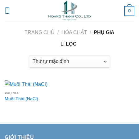
Skip
0
to
content
TRANG CHỦ
/
HÓA CHẤT
/
PHỤ GIA
LỌC
PHỤ GIA
Muối Thái (NaCl)
GIỚI THIỆU