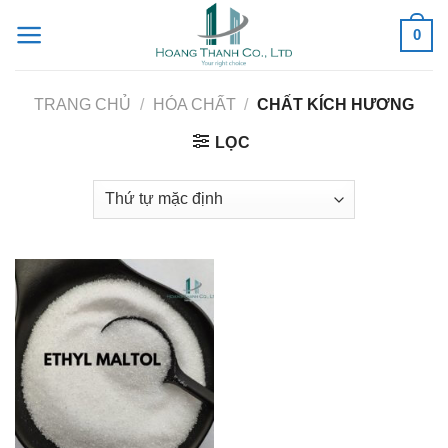
Skip
0
to
content
TRANG CHỦ
/
HÓA CHẤT
/
CHẤT KÍCH HƯƠNG
LỌC