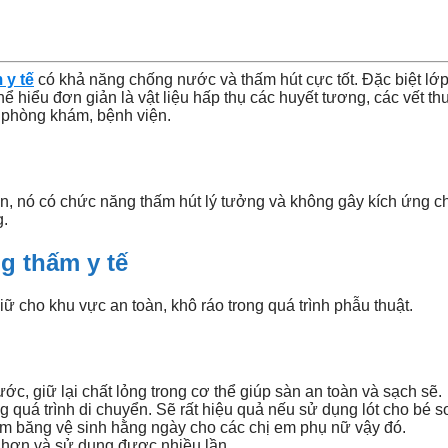
 y tế
có khả năng chống nước và thấm hút cực tốt. Đặc biệt lớ
hể hiểu đơn giản là vật liệu hấp thụ các huyết tương, các vết t
g phòng khám, bệnh viện.
ện, nó có chức năng thấm hút lý tưởng và không gây kích ứng c
g.
g thấm y tế
ữ cho khu vực an toàn, khô ráo trong quá trình phẫu thuật.
ớc, giữ lại chất lỏng trong cơ thể giúp sàn an toàn và sạch sẽ.
g quá trình di chuyển. Sẽ rất hiệu quả nếu sử dụng lót cho bé
m băng vệ sinh hằng ngày cho các chị em phụ nữ vậy đó.
ỏ hơn và sử dụng được nhiều lần.