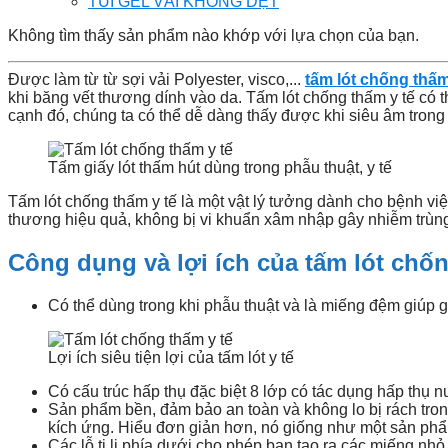
TÚI GEL VẢI KHÔNG DỆT
Không tìm thấy sản phẩm nào khớp với lựa chọn của bạn.
Được làm từ từ sợi vải Polyester, visco,...
tấm lót chống thấm
khi băng vết thương dính vào da. Tấm lót chống thấm y tế có t
cạnh đó, chúng ta có thể dễ dàng thấy được khi siêu âm tron
Tấm giấy lót thấm hút dùng trong phẫu thuật, y tế
Tấm lót chống thấm y tế là một vật lý tưởng dành cho bệnh vi
thương hiệu quả, không bị vi khuẩn xâm nhập gây nhiễm trùn
Công dụng và lợi ích của tấm lót chốn
Có thể dùng trong khi phẫu thuật và là miếng đệm giúp gi
Lợi ích siêu tiện lợi của tấm lót y tế
Có cấu trúc hấp thụ đặc biệt 8 lớp có tác dụng hấp thụ nư
Sản phẩm bền, đảm bảo an toàn và không lo bị rách tron
kích ứng. Hiểu đơn giản hơn, nó giống như một sản phẩ
Các lỗ ti li phía dưới cho phép bạn tạo ra các miếng nh