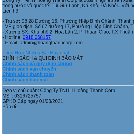
Công Ty TNHH Hoàng Thanh Corp là doanh nghiệp sản xuất và 
trong nước và quốc tế: Túi Giữ Lạnh, Đá Khô, Đá Khói.. Với h
Liên hệ
- Trụ sở: Số 28 Đường 16, Phường Hiệp Bình Chánh, Thành 
- VP giao dịch: Số 67 đường 17, Phường Hiệp Bình Chánh, 
- Xưởng SX: Khu phố 2, Hòa Lân 2, P Thuận Giao, T.X Thuậ
- Hotline:
0918 068157
- Email: admin@hoangthanhcorp.com
Tổng Hợp Những Bài Hay nhất
CHÍNH SÁCH & QUI ĐỊNH BẢO MẬT
Chính sách và quy định chung
Chính sách vận chuyển
Chính sách thanh toán
Chính sách bảo mật
Đơn vị chủ quản: Công Ty TNHH Hoàng Thanh Corp
MST: 0316725757
GPKD Cấp ngày 01/03/2021
Bản đồ