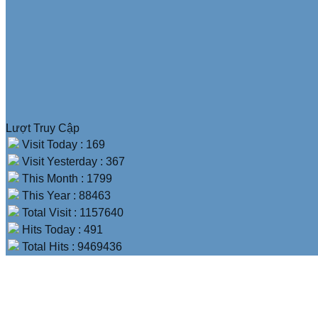
Lượt Truy Cập
Visit Today : 169
Visit Yesterday : 367
This Month : 1799
This Year : 88463
Total Visit : 1157640
Hits Today : 491
Total Hits : 9469436