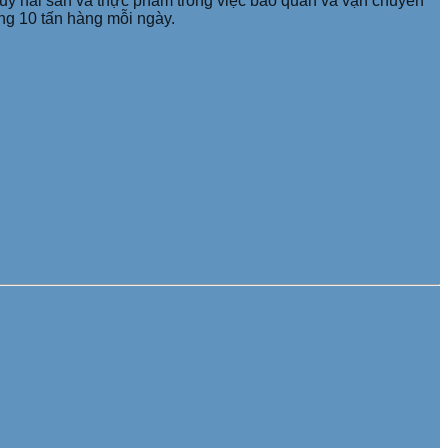
ỷ hải sản và thực phẩm trong việc bảo quản và vận chuyển
ờng 10 tấn hàng mỗi ngày.