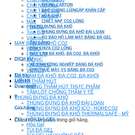
THÙNG CARTON
Chất Nhũ Hóa
BAO CHỐNG LŨ/NGẬP KHẨN CẤP
Chất Tạo Chua
HÓA CHẤT
Chất Tạo Ngọt
CHIẾT NẠP CO2 LỎNG
Màu
THÙNG ĐỰNG ĐÁ KHÔ
Phụ Gia
THÙNG ĐỰNG ĐÁ KHÔ ĐÀI LOAN
Tinh Bột
ÁO BẢO HỘ LÀM MÁT BẰNG ĐÁ GEL
Vitamin
CO2 LỎNG
MÁY BẮN ĐÁ KHÔ CO2
BỒN CHỨA CO2 LỎNG
BONO
MÁY LÀM ĐÁ KHÔ, ĐÁ CO2, ĐÁ KHÓI
FOSECO
DỊCH VỤ
ISONIC
VỆ SINH CÔNG NGHIỆP BẰNG ĐÁ KHÔ
KARCHER
CHO THUÊ MÁY VS BẰNG ĐÁ CO2
VICTEX
Tin tức
MÁY LÀM ĐÁ KHÔ, ĐÁ CO2, ĐÁ KHÓI
Liên Hệ
MIẾNG THẤM HÚT
Download
MIẾNG THẤM HÚT THỰC PHẨM
TẤM LÓT CHỐNG THẤM Y TẾ
0
THÙNG ĐỰNG ĐÁ KHÔ
THÙNG ĐỰNG ĐÁ KHÔ ĐÀI LOAN
Giỏ hàng
THÙNG ĐỰNG ĐÁ KHÔ ICO - HORECO2
THÙNG ĐỰNG ĐÁ KHÔ THERMALSAFE - MỸ
TÚI - HỘP ĐÁ GEL
Chưa có sản phẩm trong giỏ hàng.
Hộp Gel
TÚI ĐÁ GEL