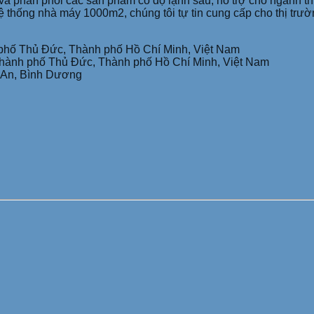
phân phối các sản phẩm có độ lạnh sâu, hỗ trợ cho ngành thu
ệ thống nhà máy 1000m2, chúng tôi tự tin cung cấp cho thị trư
phố Thủ Đức, Thành phố Hồ Chí Minh, Việt Nam
Thành phố Thủ Đức, Thành phố Hồ Chí Minh, Việt Nam
n An, Bình Dương