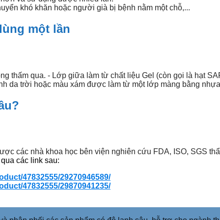
chuyển khó khăn hoặc người già bị bệnh nằm một chỗ,...
 dùng một lần
ỏng thấm qua. - Lớp giữa làm từ chất liệu Gel (còn gọi là hạt S
anh da trời hoặc màu xám được làm từ một lớp màng bằng nhự
đâu?
được các nhà khoa học bên viện nghiên cứu FDA, ISO, SGS thẩm
qua các link sau:
roduct/47832555/29270946589/
roduct/47832555/29870941235/