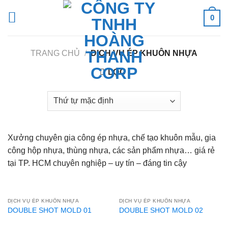
Skip
0
to
content
TRANG CHỦ
/
DỊCH VỤ ÉP KHUÔN NHỰA
LỌC
Xưởng chuyên gia công ép nhựa, chế tạo khuôn mẫu, gia
công hộp nhựa, thùng nhựa, các sản phẩm nhựa… giá rẻ
tại TP. HCM chuyên nghiệp – uy tín – đáng tin cậy
DỊCH VỤ ÉP KHUÔN NHỰA
DỊCH VỤ ÉP KHUÔN NHỰA
DOUBLE SHOT MOLD 01
DOUBLE SHOT MOLD 02