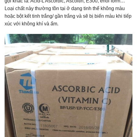
gọi khác là: Acid-L Ascorbic, Ascoltin, E300, enol form…
Loại chất này thường tồn tại ở dạng tinh thể không màu
hoặc bột kết tinh trắng/ gần trắng và sẽ bị biến màu khi tiếp
xúc với không khí và ẩm.