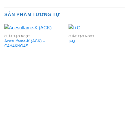
SẢN PHẨM TƯƠNG TỰ
CHẤT TẠO NGỌT
CHẤT TẠO NGỌT
Acesulfame-K (ACK) –
I+G
C4H4KNO4S