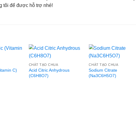
g tôi để được hỗ trợ nhé!
CHẤT TẠO CHUA
CHẤT TẠO CHUA
itamin C)
Acid Citric Anhydrous
Sodium Citrate
(C6H8O7)
(Na3C6H5O7)