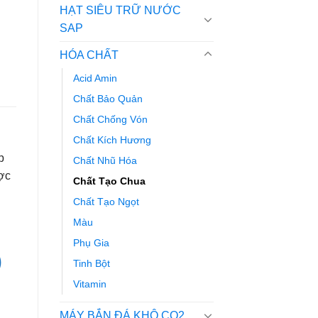
HẠT SIÊU TRỮ NƯỚC
SAP
HÓA CHẤT
Acid Amin
Chất Bảo Quản
Chất Chống Vón
Chất Kích Hương
p
Chất Nhũ Hóa
ược
Chất Tạo Chua
Chất Tạo Ngọt
Màu
Phụ Gia
)
Tinh Bột
Vitamin
MÁY BẮN ĐÁ KHÔ CO2