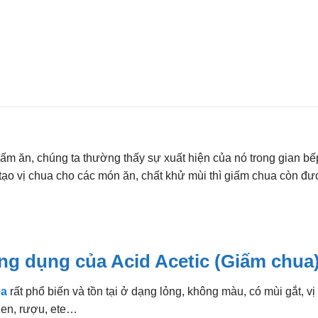
iấm ăn, chúng ta thường thấy sự xuất hiện của nó trong gian bế
t tạo vị chua cho các món ăn, chất khử mùi thì giấm chua còn đ
ng dụng của Acid Acetic (Giấm chua
ua
rất phổ biến và tồn tại ở dạng lỏng, không màu, có mùi gắt, vị
zen, rượu, ete…