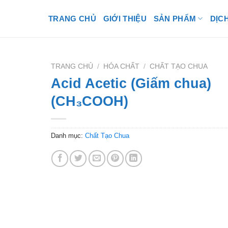
TRANG CHỦ
GIỚI THIỆU
SẢN PHẨM
DỊC
TRANG CHỦ
/
HÓA CHẤT
/
CHẤT TẠO CHUA
Acid Acetic (Giấm chua)
(CH₃COOH)
Danh mục:
Chất Tạo Chua