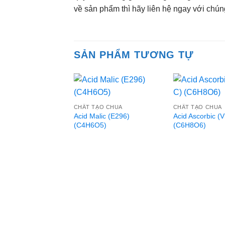
về sản phẩm thì hãy liên hệ ngay với chún
SẢN PHẨM TƯƠNG TỰ
CHẤT TẠO CHUA
CHẤT TẠO CHUA
Acid Malic (E296)
Acid Ascorbic (V
(C4H6O5)
(C6H8O6)
ẠO CHUA
tric Monohydrate
7)