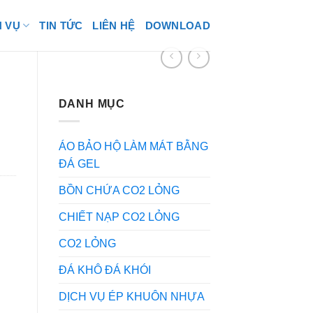
H VỤ
TIN TỨC
LIÊN HỆ
DOWNLOAD
DANH MỤC
ÁO BẢO HỘ LÀM MÁT BẰNG
ĐÁ GEL
BỒN CHỨA CO2 LỎNG
CHIẾT NẠP CO2 LỎNG
CO2 LỎNG
ĐÁ KHÔ ĐÁ KHÓI
DỊCH VỤ ÉP KHUÔN NHỰA