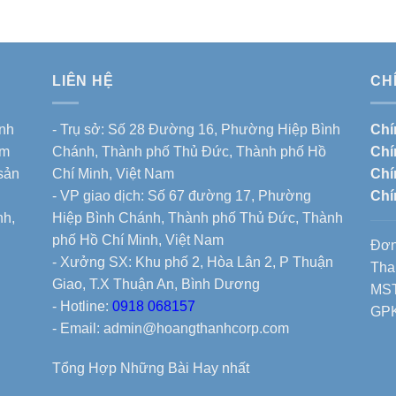
LIÊN HỆ
CH
nh
- Trụ sở: Số 28 Đường 16, Phường Hiệp Bình
Chí
ẩm
Chánh, Thành phố Thủ Đức, Thành phố Hồ
Chí
 sản
Chí Minh, Việt Nam
Chí
- VP giao dịch: Số 67 đường 17, Phường
Chí
nh,
Hiệp Bình Chánh, Thành phố Thủ Đức, Thành
phố Hồ Chí Minh, Việt Nam
Đơn
- Xưởng SX: Khu phố 2, Hòa Lân 2, P Thuận
Tha
Giao, T.X Thuận An, Bình Dương
MST
- Hotline:
0918 068157
GPK
- Email: admin@hoangthanhcorp.com
Tổng Hợp Những Bài Hay nhất