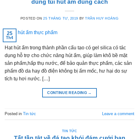
dùng túi hút ẩm đúng cách
POSTED ON
25 THÁNG TƯ, 2019
BY
TRẦN HUY HOÀNG
25
Th4
Hạt hút ẩm trong thành phần cấu tạo có gel silica có tác
dụng hỗ trợ cho chức năng hút ẩm, giúp làm khô bề mặt
sản phẩm,hấp thụ nước, để bảo quản thực phẩm, các sản
phẩm đồ da hay đồ điện không bị ẩm mốc, hư hại do sự
tích tụ hơi nước. […]
CONTINUE READING
→
Posted in
Tin tức
Leave a comment
TIN TỨC
Tất tần tật về đá tạo khói đám cưới bạn