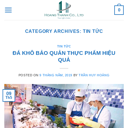
Skip
0
to
content
CATEGORY ARCHIVES:
TIN TỨC
TIN TỨC
ĐÁ KHÔ BẢO QUẢN THỰC PHẨM HIỆU
QUẢ
POSTED ON
9 THÁNG NĂM, 2019
BY
TRẦN HUY HOÀNG
09
Th5