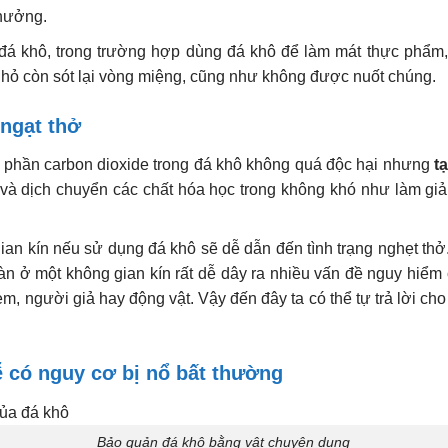
 hưởng.
đá khô, trong trường hợp dùng đá khô để làm mát thực phẩm,
ỏ còn sót lại vòng miệng, cũng như không được nuốt chúng.
 ngạt thở
h phần carbon dioxide trong đá khô không quá độc hại nhưng
t
 và dịch chuyển các chất hóa học trong không khó như làm giả
ian kín nếu sử dụng đá khô sẽ dễ dẫn đến tình trạng nghẹt thở
àn ở một không gian kín rất dễ dây ra nhiều vấn đề nguy hiểm 
, người giả hay động vật. Vậy đến đây ta có thể tự trả lời ch
ễ có nguy cơ bị nổ bất thường
Bảo quản đá khô bằng vật chuyên dụng