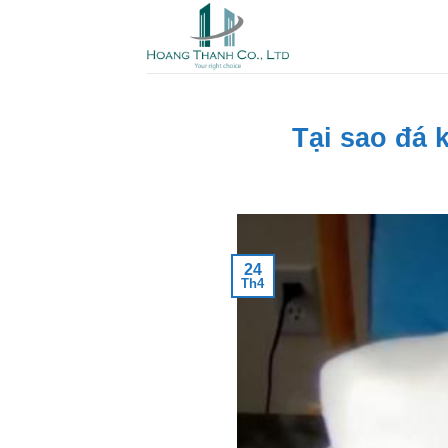
Skip
to
content
Tại sao đá 
24
Th4