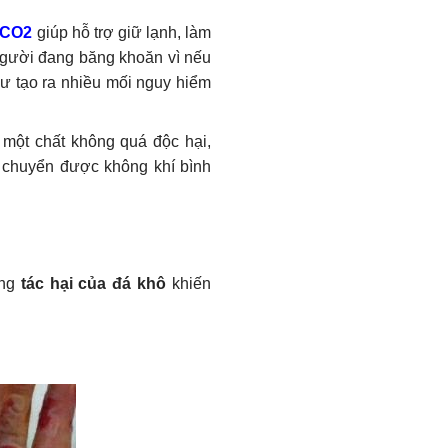
 CO2
giúp hỗ trợ giữ lạnh, làm
người đang băng khoăn vì nếu
hư tạo ra nhiều mối nguy hiểm
 một chất không quá độc hại,
ch chuyển được không khí bình
ững
tác hại của đá khô
khiến