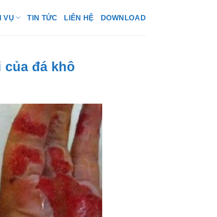
H VỤ
TIN TỨC
LIÊN HỆ
DOWNLOAD
i của đá khô