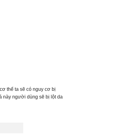
ơ thể ta sẽ có nguy cơ bị
á này người dùng sẽ bị lột da