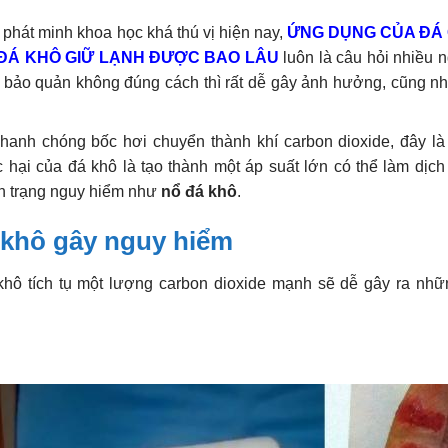
 phát minh khoa học khá thú vị hiện nay,
ỨNG DỤNG CỦA ĐÁ
ĐÁ KHÔ GIỮ LẠNH ĐƯỢC BAO LÂU
luôn là câu hỏi nhiều 
à bảo quản không đúng cách thì rất dễ gây ảnh hưởng, cũng n
nhanh chóng bốc hơi chuyển thành khí carbon dioxide, đây là
 tác hại của đá khô là tạo thành một áp suất lớn có thể làm dị
nh trạng nguy hiểm như
nổ đá khô
.
á khô gây nguy hiểm
khô tích tụ một lượng carbon dioxide mạnh sẽ dễ gây ra nh