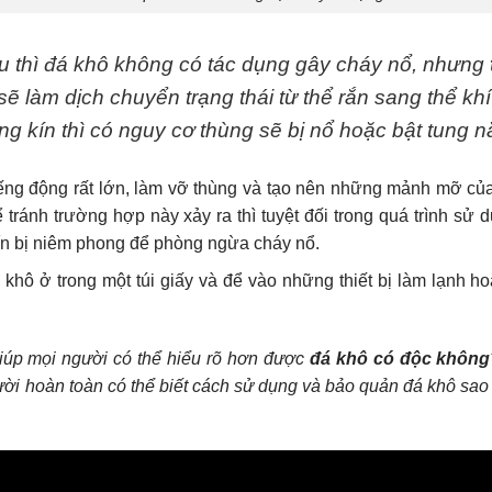
u thì đá khô không có tác dụng gây cháy nổ, nhưng
sẽ làm dịch chuyển trạng thái từ thể rắn sang thể kh
ng kín thì có nguy cơ thùng sẽ bị nổ hoặc bật tung n
iếng động rất lớn, làm vỡ thùng và tạo nên những mảnh mỡ củ
tránh trường hợp này xảy ra thì tuyệt đối trong quá trình s
kín bị niêm phong để phòng ngừa cháy nổ.
 khô ở trong một túi giấy và để vào những thiết bị làm lạnh h
giúp mọi người có thể hiểu rõ hơn được
đá khô có độc không
ười hoàn toàn có thể biết cách sử dụng và bảo quản đá khô sao