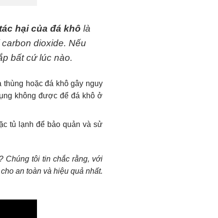
tác hại của đá khô
là
í carbon dioxide. Nếu
ắp bất cứ lúc nào.
a thùng hoặc đá khô gây nguy
ử dụng không được để đá khô ở
oặc tủ lạnh để bảo quản và sử
? Chúng tôi tin chắc rằng, với
 cho an toàn và hiệu quả nhất.