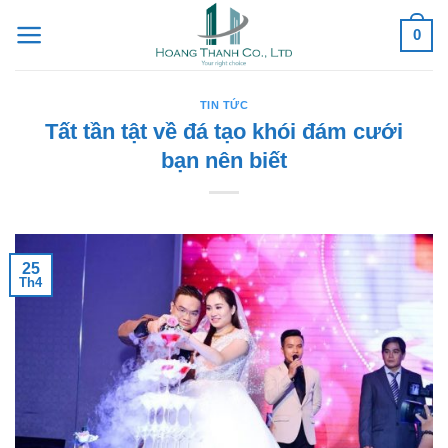
Skip
0
to
content
TIN TỨC
Tất tần tật về đá tạo khói đám cưới
bạn nên biết
25
Th4