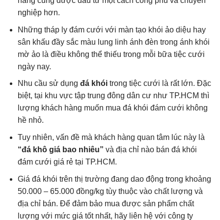
hàng cũng được đầu tư một cách công phu và chuyên
nghiệp hơn.
Những tháp ly đám cưới với màn tạo khói ảo diệu hay
sân khấu đầy sắc màu lung linh ánh đèn trong ánh khói
mờ ảo là điều không thể thiếu trong mỗi bữa tiệc cưới
ngày nay.
Nhu cầu sử dụng
đá khói
trong tiệc cưới là rất lớn. Đặc
biệt, tại khu vực tập trung đông dân cư như TP.HCM thì
lượng khách hàng muốn mua đá khói đám cưới không
hề nhỏ.
Tuy nhiên, vấn đề mà khách hàng quan tâm lúc này là
“đá khô giá bao nhiêu”
và địa chỉ nào bán đá khói
đám cưới giá rẻ tại TP.HCM.
Giá đá khói trên thị trường đang dao động trong khoảng
50.000 – 65.000 đồng/kg tùy thuộc vào chất lượng và
địa chỉ bán. Để đảm bảo mua được sản phẩm chất
lượng với mức giá tốt nhất, hãy liên hệ với công ty