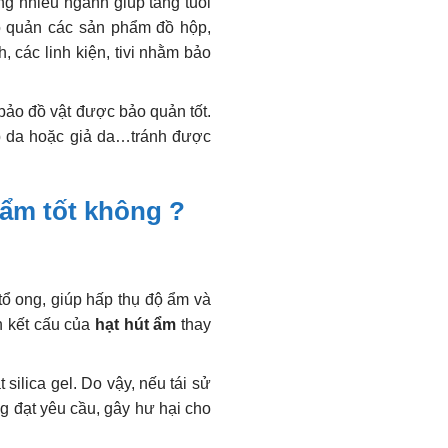
g nhiều ngành giúp tăng tuổi
ảo quản các sản phẩm đồ hộp,
 các linh kiện, tivi nhằm bảo
bảo đồ vật được bảo quản tốt.
ép da hoặc giả da…tránh được
 ẩm tốt không ?
tổ ong, giúp hấp thụ độ ẩm và
n kết cấu của
hạt hút ẩm
thay
silica gel. Do vậy, nếu tái sử
g đạt yêu cầu, gây hư hại cho