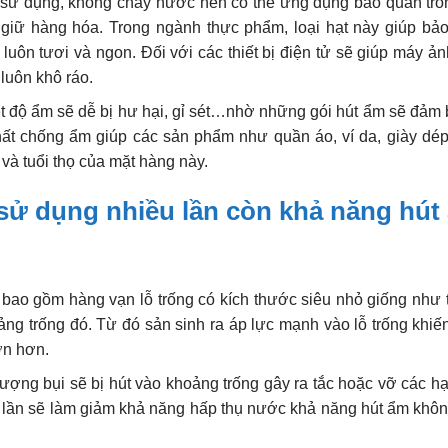
sử dụng, không chảy nước nên có thể ứng dụng bảo quản tron
ưu giữ hàng hóa. Trong ngành thực phẩm, loại hạt này giúp b
ôn tươi và ngon. Đối với các thiết bị điện tử sẽ giúp máy ảnh,
 luôn khô ráo.
ệt độ ẩm sẽ dễ bị hư hại, gỉ sét…nhờ những gói hút ẩm sẽ đảm 
chất chống ẩm giúp các sản phẩm như quần áo, ví da, giày d
à tuổi thọ của mặt hàng này.
i sử dụng nhiều lần còn khả năng hút
bao gồm hàng vạn lỗ trống có kích thước siêu nhỏ giống như 
g trống đó. Từ đó sản sinh ra áp lực mạnh vào lỗ trống khiế
ớn hơn.
ượng bụi sẽ bị hút vào khoảng trống gây ra tắc hoặc vỡ các hạt 
ều lần sẽ làm giảm khả năng hấp thụ nước khả năng hút ẩm khôn