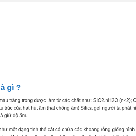
à gì ?
có màu trắng trong được làm từ các chất như: SiO2.nH2O (n<2);
ấu trúc của hạt hút ẩm (hạt chống ẩm) Silica gel người ta phát 
và giữ độ ẩm.
như một dạng tinh thể cát có chứa các khoang rỗng giống hình 