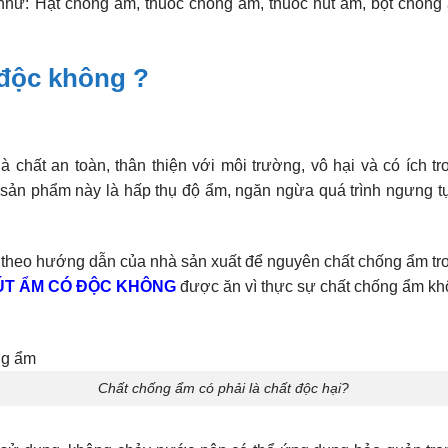
như: Hạt chống ẩm, thuốc chống ẩm, thuốc hút ẩm, bột chống ẩ
 độc không ?
 chất an toàn, thân thiện với môi trường, vô hại và có ích t
sản phẩm này là hấp thụ độ ẩm, ngăn ngừa quá trình ngưng t
theo hướng dẫn của nhà sản xuất để nguyên chất chống ẩm tron
ÚT ẨM CÓ ĐỘC KHÔNG
được ăn vì thực sự chất chống ẩm k
Chất chống ẩm có phải là chất độc hại?