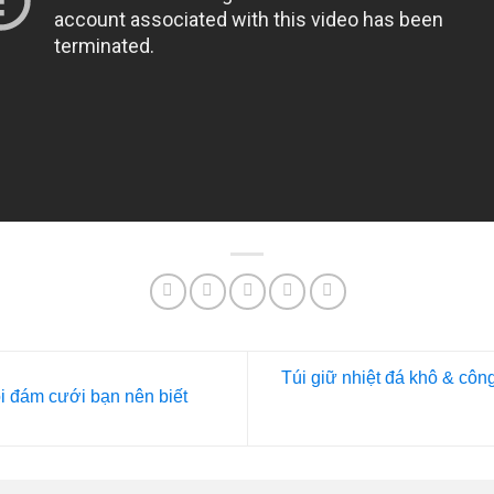
Túi giữ nhiệt đá khô & công
ói đám cưới bạn nên biết