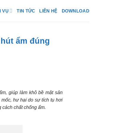
H VỤ
TIN TỨC
LIÊN HỆ
DOWNLOAD
i hút ẩm đúng
 ẩm, giúp làm khô bề mặt sản
ốc, hư hại do sự tích tụ hơi
ng cách chất chống ẩm.