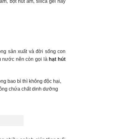
m, bột hút ẩm, silica gel hay
rong sản xuất và đời sống con
ụ nước nên còn gọi là
hạt hút
g bao bì thì không độc hại,
hông chứa chất dinh dưỡng