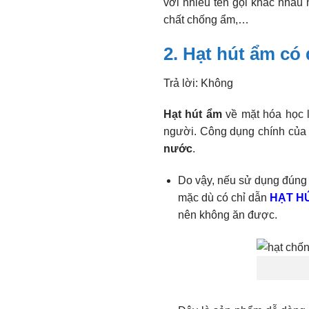
với nhiều tên gọi khác nhau 
chất chống ẩm,…
2. Hạt hút ẩm có
Trả lời: Không
Hạt hút ẩm
về mặt hóa học là
người. Công dụng chính của 
nước
.
Do vậy, nếu sử dụng đúng 
mặc dù có chỉ dẫn
HẠT H
nên không ăn được.