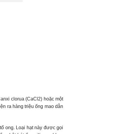
 Canxi clorua (CaCl2) hoặc một
hiện ra hàng triệu ống mao dẫn
tổ ong. Loại hạt này được gọi