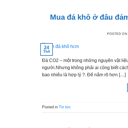
Mua đá khô ở đâu đảm
POSTED O
24
Th4
Đá CO2 – một trong những nguyên vật liệu
người.Nhưng không phải ai cũng biết cách
bao nhiêu là hợp lý ?. Để nắm rõ hơn […]
Posted in
Tin tức