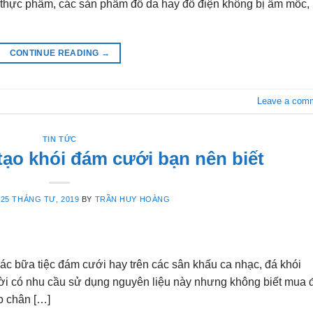
thực phẩm, các sản phẩm đồ da hay đồ điện không bị ẩm mốc,
CONTINUE READING
→
Leave a com
TIN TỨC
 tạo khói đám cưới bạn nên biết
N
25 THÁNG TƯ, 2019
BY
TRẦN HUY HOÀNG
ác bữa tiệc đám cưới hay trên các sân khấu ca nhạc, đá khói
ời có nhu cầu sử dụng nguyên liệu này nhưng không biết mua 
o chân […]