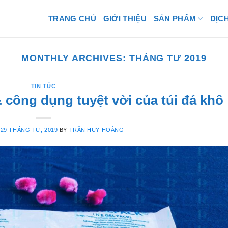
TRANG CHỦ
GIỚI THIỆU
SẢN PHẨM
DỊC
MONTHLY ARCHIVES:
THÁNG TƯ 2019
TIN TỨC
& công dụng tuyệt vời của túi đá khô
N
29 THÁNG TƯ, 2019
BY
TRẦN HUY HOÀNG