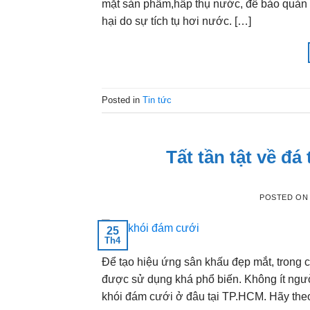
mặt sản phẩm,hấp thụ nước, để bảo quản 
hại do sự tích tụ hơi nước. […]
Posted in
Tin tức
Tất tần tật về đá
POSTED O
25
Th4
Để tạo hiệu ứng sân khấu đẹp mắt, trong c
được sử dụng khá phổ biến. Không ít ngư
khói đám cưới ở đâu tại TP.HCM. Hãy the