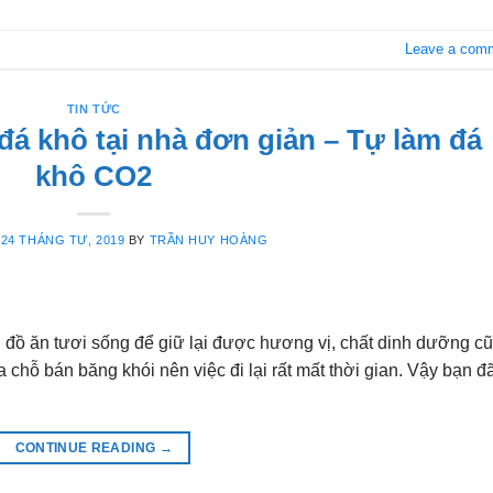
Leave a com
TIN TỨC
á khô tại nhà đơn giản – Tự làm đá
khô CO2
N
24 THÁNG TƯ, 2019
BY
TRẦN HUY HOÀNG
đồ ăn tươi sống để giữ lại được hương vị, chất dinh dưỡng c
 chỗ bán băng khói nên việc đi lại rất mất thời gian. Vậy bạn đ
CONTINUE READING
→