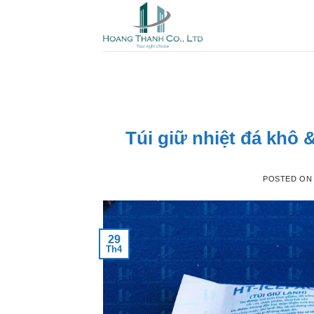
Skip
to
content
Túi giữ nhiệt đá khô 
POSTED O
29
Th4