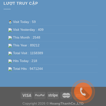
LƯỢT TRUY CẬP
Visit Today : 59
Visit Yesterday : 409
This Month : 2548
This Year : 89212
Total Visit : 1158389
Hits Today : 218
Total Hits : 9471244
Copyright 2026 ©
HoangThanhCo.,LTD