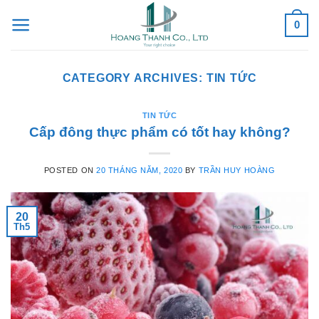
Skip
0
to
content
CATEGORY ARCHIVES:
TIN TỨC
TIN TỨC
Cấp đông thực phẩm có tốt hay không?
POSTED ON
20 THÁNG NĂM, 2020
BY
TRẦN HUY HOÀNG
20
Th5