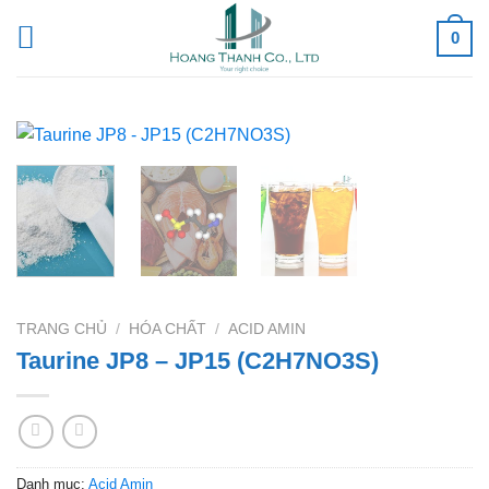
Skip
0
to
content
TRANG CHỦ
/
HÓA CHẤT
/
ACID AMIN
Taurine JP8 – JP15 (C2H7NO3S)
Danh mục:
Acid Amin