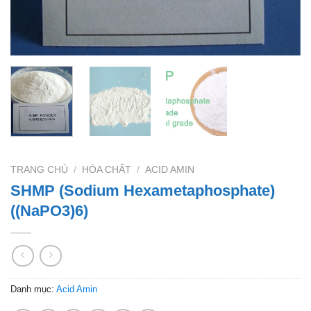
TRANG CHỦ
/
HÓA CHẤT
/
ACID AMIN
SHMP (Sodium Hexametaphosphate)
((NaPO3)6)
Danh mục:
Acid Amin