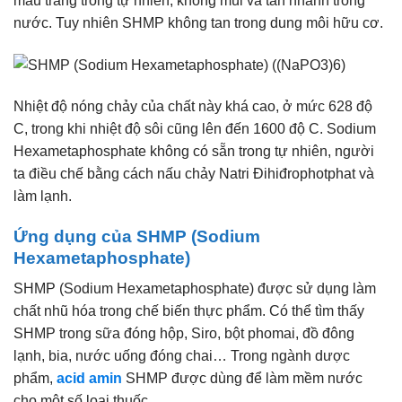
màu trắng trong tự nhiên, không mùi và tan nhanh trong
nước. Tuy nhiên SHMP không tan trong dung môi hữu cơ.
Nhiệt độ nóng chảy của chất này khá cao, ở mức 628 độ
C, trong khi nhiệt độ sôi cũng lên đến 1600 độ C. Sodium
Hexametaphosphate không có sẵn trong tự nhiên, người
ta điều chế bằng cách nấu chảy Natri Đihiđrophotphat và
làm lạnh.
Ứng dụng của SHMP (Sodium
Hexametaphosphate)
SHMP (Sodium Hexametaphosphate) được sử dụng làm
chất nhũ hóa trong chế biến thực phẩm. Có thể tìm thấy
SHMP trong sữa đóng hộp, Siro, bột phomai, đồ đông
lạnh, bia, nước uống đóng chai… Trong ngành dược
phẩm,
acid amin
SHMP được dùng để làm mềm nước
cho một số loại thuốc.