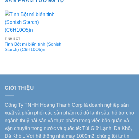
SẢN PHẨM TƯƠNG TỰ
TINH BỘT
Tinh Bột mì biến tính (Sonish
Starch) (C6H10O5)n
GIỚI THIỆU
Công Ty TNHH Hoàng Thanh Corp là doanh nghiệp sản
xuất và phân phối các sản phẩm có độ lạnh sâu, hỗ trợ cho
ngành thuỷ hải sản và thực phẩm trong việc bảo quản và
vận chuyển trong nước và quốc tế: Túi Giữ Lạnh, Đá Khô,
Đá Khói.. Với hệ thống nhà máy 1000m2, chúng tôi tự tin