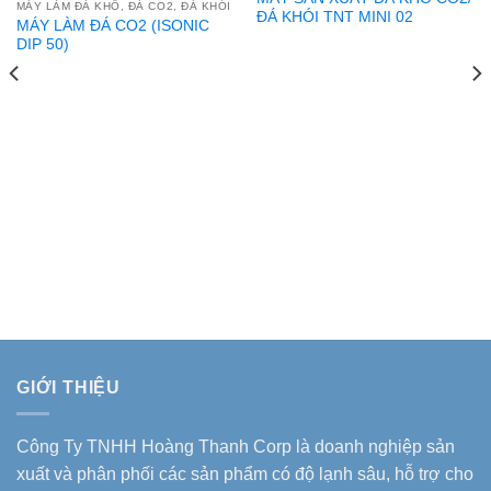
MÁY LÀM ĐÁ KHÔ, ĐÁ CO2, ĐÁ KHÓI
ĐÁ KHÓI TNT MINI 02
MÁY LÀM ĐÁ CO2 (ISONIC
DIP 50)
GIỚI THIỆU
Công Ty TNHH Hoàng Thanh Corp là doanh nghiệp sản
xuất và phân phối các sản phẩm có độ lạnh sâu, hỗ trợ cho