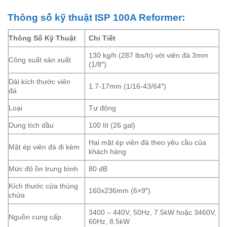
Thông số kỹ thuật ISP 100A Reformer:
Thông Số Kỹ Thuật
Chi Tiết
130 kg/h (287 lbs/h) với viên đá 3mm
Công suất sản xuất
(1/8″)
Dải kích thước viên
1.7-17mm (1/16-43/64″)
đá
Loại
Tự động
Dung tích dầu
100 lít (26 gal)
Hai mặt ép viên đá theo yêu cầu của
Mặt ép viên đá đi kèm
khách hàng
Mức độ ồn trung bình
80 dB
Kích thước cửa thùng
160x236mm (6×9″)
chứa
3400 – 440V, 50Hz, 7.5kW hoặc 3460V,
Nguồn cung cấp
60Hz, 8.5kW