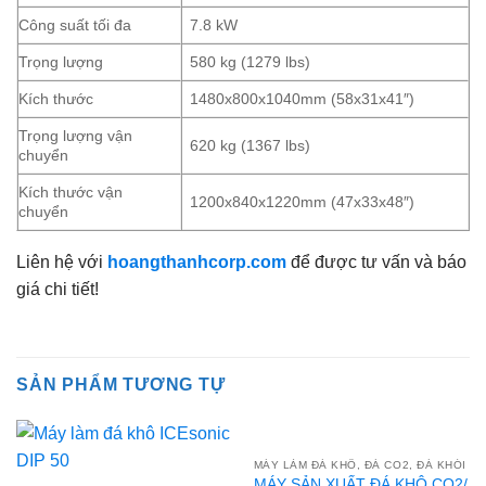
Công suất tối đa
7.8 kW
Trọng lượng
580 kg (1279 lbs)
Kích thước
1480x800x1040mm (58x31x41″)
Trọng lượng vận
620 kg (1367 lbs)
chuyển
Kích thước vận
1200x840x1220mm (47x33x48″)
chuyển
Liên hệ với
hoangthanhcorp.com
để được tư vấn và báo
giá chi tiết!
SẢN PHẨM TƯƠNG TỰ
MÁY LÀM ĐÁ KHÔ, ĐÁ CO2, ĐÁ KHÓI
MÁY SẢN XUẤT ĐÁ KHÔ CO2/