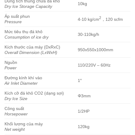
Dung tích thùng chứa đá khô
10kg
Dry Ice Storage Capacity
Áp suất phun
2
4-10 kg/cm
，120 scfm
Pressure
Mức tiêu thụ đá khô
30-110kg/h
Consumption of ice dry
Kích thước của máy (DxRxC)
950x550x1000mm
Overall Dimension (LxWxH)
Nguồn
110/220V – 60Hz
Power
Đường kính khí vào
1″
Air Inlet Diameter
Kích cỡ đá khô CO2 (dạng sợi)
Φ3mm
Dry Ice Size
Công suất
1/2HP
Horsepower
Khối lượng của máy
120kg
Net weight