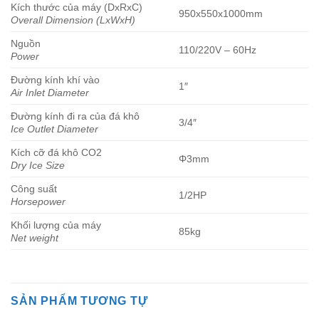
Kích thước của máy (DxRxC)
950x550x1000mm
Overall Dimension (LxWxH)
Nguồn
110/220V – 60Hz
Power
Đường kính khí vào
1″
Air Inlet Diameter
Đường kính đi ra của đá khô
3/4″
Ice Outlet Diameter
Kích cỡ đá khô CO2
Φ3mm
Dry Ice Size
Công suất
1/2HP
Horsepower
Khối lượng của máy
85kg
Net weight
SẢN PHẨM TƯƠNG TỰ