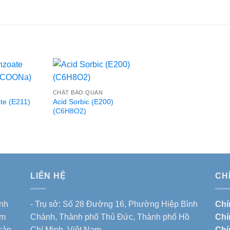
CHẤT BẢO QUẢN
te (E211)
Acid Sorbic (E200)
(C6H8O2)
LIÊN HỆ
CH
nh
- Trụ sở: Số 28 Đường 16, Phường Hiệp Bình
Chí
ẩm
Chánh, Thành phố Thủ Đức, Thành phố Hồ
Chí
 sản
Chí Minh, Việt Nam
Chí