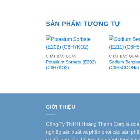
SẢN PHẨM TƯƠNG TỰ
CHẤT BẢO QUẢN
CHẤT BẢO QUẢN
Potasium Sorbate (E202)
Sodium Benzoa
(C6H7KO2)
(C6H5COONa)
GIỚI THIỆU
Công Ty TNHH Hoàng Thanh Corp là doa
nghiệp sản xuất và phân phối các sản ph
có độ lạnh sâu, hỗ trợ cho ngành thuỷ hải