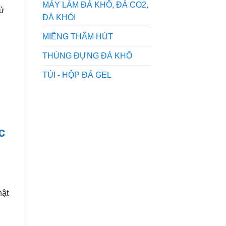
MÁY LÀM ĐÁ KHÔ, ĐÁ CO2,
sử
ĐÁ KHÓI
MIẾNG THẤM HÚT
THÙNG ĐỰNG ĐÁ KHÔ
TÚI - HỘP ĐÁ GEL
c
hật