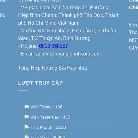
- VP giao dịch: Số 67 đường 17, Phường
Chí
nh,
Hiệp Bình Chánh, Thành phố Thủ Đức, Thành
phố Hồ Chí Minh, Việt Nam
Đơn
- Xưởng SX: Khu phố 2, Hòa Lân 2, P Thuận
Tha
Giao, T.X Thuận An, Bình Dương
MST
- Hotline:
0918 068157
GPK
- Email: admin@hoangthanhcorp.com
Tổng Hợp Những Bài Hay nhất
LƯỢT TRUY CẬP
Visit Today : 138
Visit Yesterday : 450
This Month : 2218
This Year : 88882