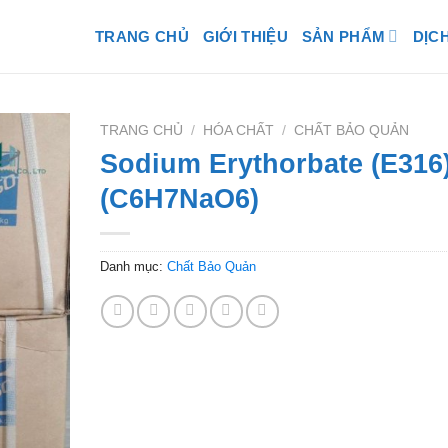
TRANG CHỦ
GIỚI THIỆU
SẢN PHẨM
DỊC
TRANG CHỦ
/
HÓA CHẤT
/
CHẤT BẢO QUẢN
Sodium Erythorbate (E316
(C6H7NaO6)
Danh mục:
Chất Bảo Quản