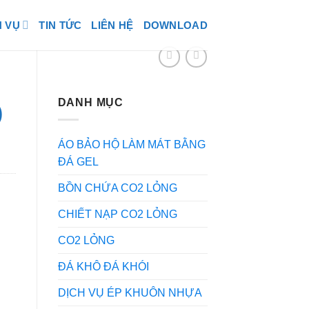
H VỤ
TIN TỨC
LIÊN HỆ
DOWNLOAD
DANH MỤC
)
ÁO BẢO HỘ LÀM MÁT BẰNG
ĐÁ GEL
BỒN CHỨA CO2 LỎNG
CHIẾT NẠP CO2 LỎNG
CO2 LỎNG
ĐÁ KHÔ ĐÁ KHÓI
DỊCH VỤ ÉP KHUÔN NHỰA