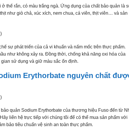
i ở thể rắn, có màu trắng ngà. Ứng dụng của chất bảo quản là 
hịt như giò chả, xúc xích, nem chua, cá viên, thịt viên… và sản
hế sự phát triển của cả vi khuẩn và nấm mốc trên thực phẩm.
hầu như không xảy ra. Đồng thời, chống khả năng oxi hóa của
i gian sử dụng và giữ màu sắc ổn định.
odium Erythorbate nguyên chất đượ
ất bảo quản Sodium Erythorbate của thương hiệu Fuso đến từ N
Hãy liên hệ trực tiếp với chúng tôi để có thể mua sản phẩm với
ảm bảo tiêu chuẩn vệ sinh an toàn thực phẩm.