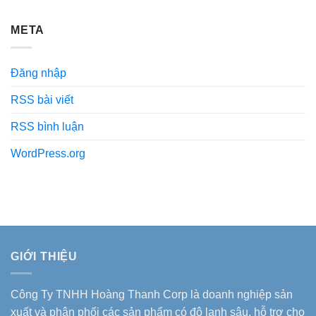
META
Đăng nhập
RSS bài viết
RSS bình luận
WordPress.org
GIỚI THIỆU
Công Ty TNHH Hoàng Thanh Corp là doanh nghiệp sản
xuất và phân phối các sản phẩm có độ lạnh sâu, hỗ trợ cho