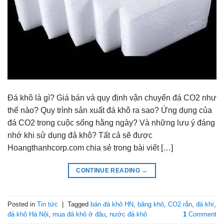
Đá khô là gì? Giá bán và quy định vận chuyển đá CO2 như
thế nào? Quy trình sản xuất đá khô ra sao? Ứng dụng của
đá CO2 trong cuộc sống hằng ngày? Và những lưu ý đáng
nhớ khi sử dụng đá khô? Tất cả sẽ được
Hoangthanhcorp.com chia sẻ trong bài viết […]
CONTINUE READING
→
Posted in
Tin tức
|
Tagged
bán đá khô HN
,
băng khô
,
CO2 rắn
,
đá khí
,
đá khô Hà Nội
,
mua đá khô ở đâu
,
nước đá khô
1
Comment