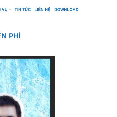
H VỤ
TIN TỨC
LIÊN HỆ
DOWNLOAD
ỄN PHÍ