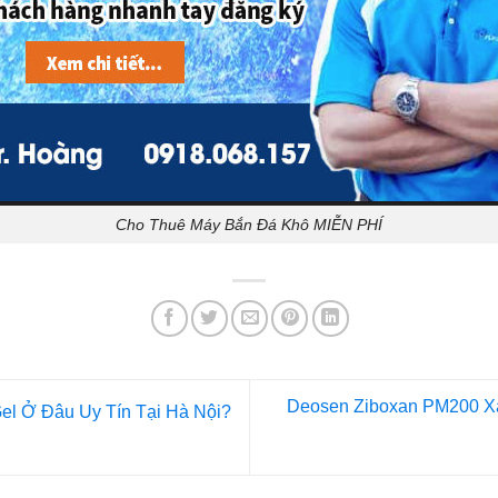
Cho Thuê Máy Bắn Đá Khô MIỄN PHÍ
Deosen Ziboxan PM200 X
el Ở Đâu Uy Tín Tại Hà Nội?