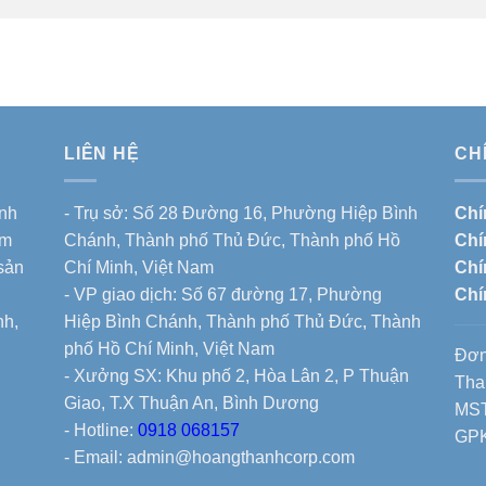
LIÊN HỆ
CH
nh
- Trụ sở: Số 28 Đường 16, Phường Hiệp Bình
Chí
ẩm
Chánh, Thành phố Thủ Đức, Thành phố Hồ
Chí
 sản
Chí Minh, Việt Nam
Chí
- VP giao dịch: Số 67 đường 17, Phường
Chí
nh,
Hiệp Bình Chánh, Thành phố Thủ Đức, Thành
phố Hồ Chí Minh, Việt Nam
Đơn
- Xưởng SX: Khu phố 2, Hòa Lân 2, P Thuận
Tha
Giao, T.X Thuận An, Bình Dương
MST
- Hotline:
0918 068157
GPK
- Email: admin@hoangthanhcorp.com