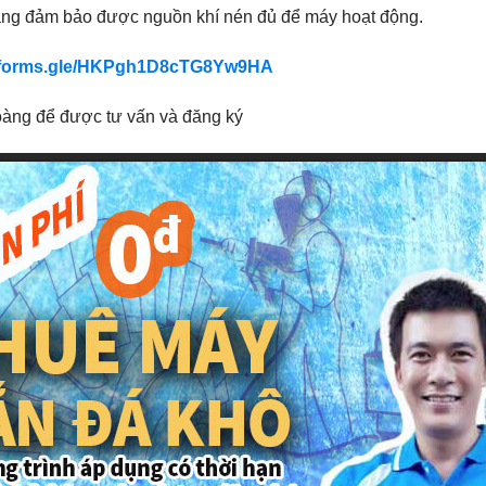
ng đảm bảo được nguồn khí nén đủ để máy hoạt động.
//forms.gle/HKPgh1D8cTG8Yw9HA
oàng để được tư vấn và đăng ký