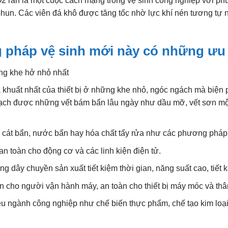
2 rắn là một cuộc cách mạng trong vệ sinh công nghiệp với ph
 phun. Các viên đá khô được tăng tốc nhờ lực khí nén tương t
g pháp vệ sinh mới này có những ưu
ng khe hở nhỏ nhất
khuất nhất của thiết bị ở những khe nhỏ, ngóc ngách mà biện
sạch được những vết bám bẩn lâu ngày như dầu mỡ, vết sơn m
p cát bẩn, nước bẩn hay hóa chất tẩy rửa như các phương pháp
n toàn cho động cơ và các linh kiện điện tử.
g dây chuyền sản xuất tiết kiệm thời gian, năng suất cao, tiết k
n cho người vận hành máy, an toàn cho thiết bị máy móc và thân
ều ngành công nghiệp như chế biến thực phẩm, chế tạo kim loại