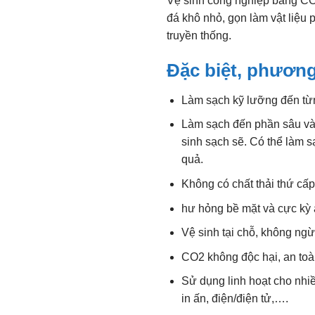
Vệ sinh công nghiệp bằng CO
đá khô nhỏ, gọn làm vật liệu
truyền thống.
Đặc biệt, phươn
Làm sạch kỹ lưỡng đến từ
Làm sạch đến phần sâu và 
sinh sạch sẽ. Có thể làm 
quả.
Không có chất thải thứ cấ
hư hỏng bề mặt và cực kỳ a
Vệ sinh tại chỗ, không ngừn
CO2 không độc hại, an toà
Sử dụng linh hoạt cho nhi
in ấn, điện/điện tử,….